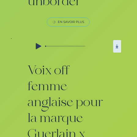
unborder
EN SAVOIR PLUS
Voix off
femme
anglaise pour
la marque
Guerlain x