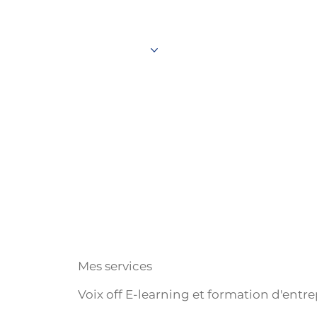
ACCUEIL
SERVICES
DÉMOS VOIX-OFF
QUI 
Mes services
Voix off E-learning et formation d'entr