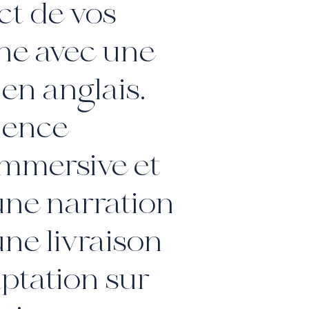
ct de vos
gne avec une
 en anglais.
ience
immersive et
une narration
une livraison
ptation sur