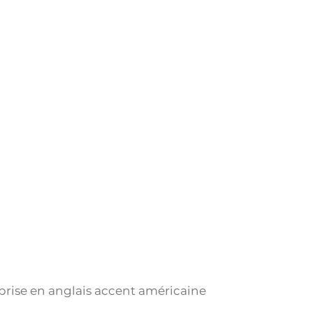
SUIS-JE ?
FAQ
BLOG
CONTACT
eprise en anglais accent américaine