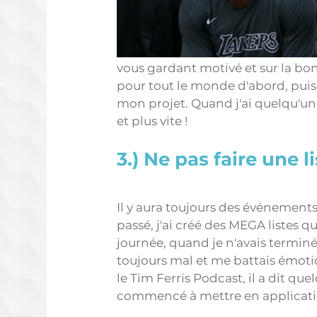
vous gardant motivé et sur la bonn
pour tout le monde d'abord, puis 
mon projet. Quand j'ai quelqu'un 
et plus vite ! 
3.) Ne pas faire une 
Il y aura toujours des événements
passé, j'ai créé des MEGA listes qu
journée, quand je n'avais terminé 
toujours mal et me battais émoti
le Tim Ferris Podcast, il a dit q
commencé à mettre en applicati