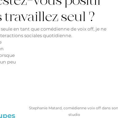
tez-vous positif
travaillez seul ?
seule en tant que comédienne de voix off, je ne 
teractions sociales quotidienne. 
e 
en 
lorsque 
un peu 
Stephanie Matard, comédienne voix off dans son
upes 
studio