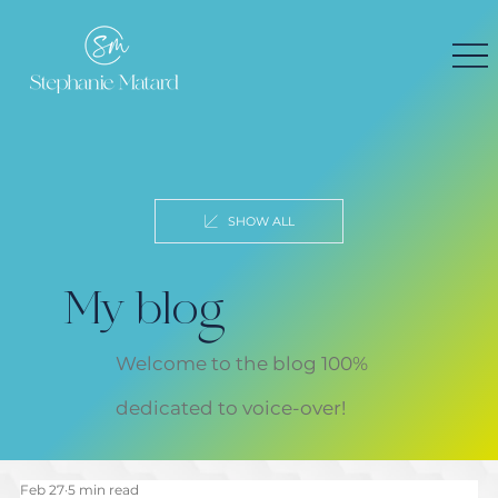
SHOW ALL
My blog
Welcome to the blog 100%
dedicated to voice-over!
Feb 27
5 min read