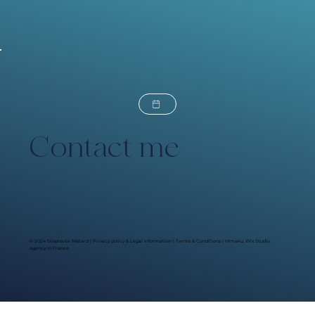
Contact me
© 2024 Stephanie Matard |
Privacy policy & Legal Information
|
Terms & Conditions
| Himaku, Wix Studio
agency in France