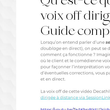
Qu’est-ce q
voix off diri
Guide comp
Lorsqu’on entend parler d’une 
se
doublage
 en direct), on peut se
comment ça fonctionne ? Imagine
où le client et le comédienne voix
pour façonner l’interprétation voc
d’éventuelles corrections, vous p
et en direct.
La voix off de cette vidéo Decathlo
dirigée à distance via SessionLi
https://youtu.be/TeAKhsdtktU?si