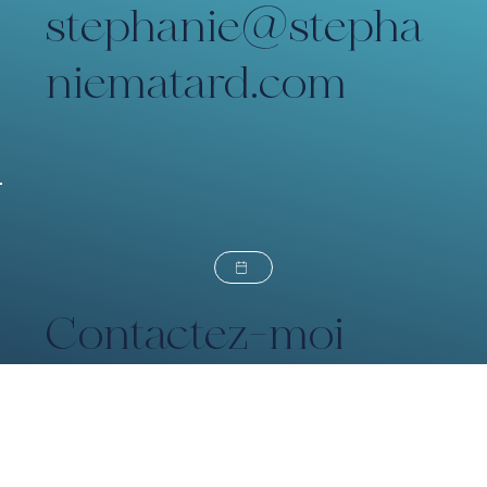
stephanie@stepha
niematard.com
Contactez-moi