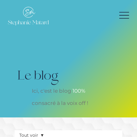
Le blog
Ici, c'est le blog
100%
consacré à la voix off !
Tout voir