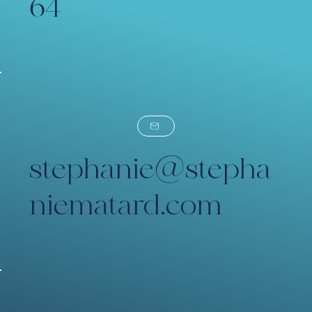
64
stephanie@stepha
niematard.com