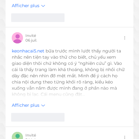
Afficher plus
J'aime
Répondre
Invité
06 juil.
keonhacai5.net
 bữa trước mình lướt thấy người ta 
nhắc nên tiện tay vào thử cho biết, chủ yếu xem 
giao diện thôi chứ không có ý “nghiên cứu” gì. Vào 
cái là thấy trang làm khá thoáng, không bị nhồi chữ 
dày đặc nên nhìn đỡ mệt mắt. Mình để ý cách họ 
chia nội dung theo từng khối rõ ràng, kiểu kéo 
xuống vẫn nắm được mình đang ở phần nào mà 
không bị lạc. Cái menu cũng đặt…
Afficher plus
J'aime
Répondre
Invité