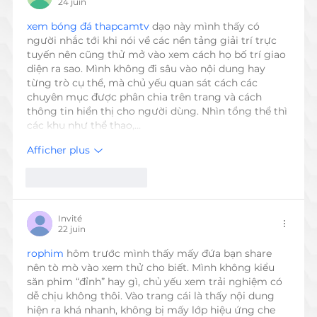
24 juin
xem bóng đá thapcamtv
 dạo này mình thấy có 
người nhắc tới khi nói về các nền tảng giải trí trực 
tuyến nên cũng thử mở vào xem cách họ bố trí giao 
diện ra sao. Mình không đi sâu vào nội dung hay 
từng trò cụ thể, mà chủ yếu quan sát cách các 
chuyên mục được phân chia trên trang và cách 
thông tin hiển thị cho người dùng. Nhìn tổng thể thì 
các khu như thể thao,…
Afficher plus
J'aime
Répondre
Invité
22 juin
rophim
 hôm trước mình thấy mấy đứa bạn share 
nên tò mò vào xem thử cho biết. Mình không kiểu 
săn phim “đỉnh” hay gì, chủ yếu xem trải nghiệm có 
dễ chịu không thôi. Vào trang cái là thấy nội dung 
hiện ra khá nhanh, không bị mấy lớp hiệu ứng che 