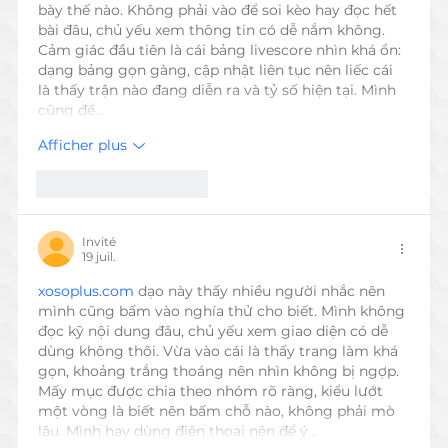
bày thế nào. Không phải vào để soi kèo hay đọc hết 
bài đâu, chủ yếu xem thông tin có dễ nắm không. 
Cảm giác đầu tiên là cái bảng livescore nhìn khá ổn: 
dạng bảng gọn gàng, cập nhật liên tục nên liếc cái 
là thấy trận nào đang diễn ra và tỷ số hiện tại. Mình 
cũng để…
Afficher plus
J'aime
Répondre
Invité
19 juil.
xosoplus.com
 dạo này thấy nhiều người nhắc nên 
mình cũng bấm vào nghía thử cho biết. Mình không 
đọc kỹ nội dung đâu, chủ yếu xem giao diện có dễ 
dùng không thôi. Vừa vào cái là thấy trang làm khá 
gọn, khoảng trắng thoáng nên nhìn không bị ngợp. 
Mấy mục được chia theo nhóm rõ ràng, kiểu lướt 
một vòng là biết nên bấm chỗ nào, không phải mò 
lâu. Mình hay dùng điện thoại nên để ý…