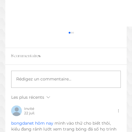
8 commentaires
Rédigez un commentaire...
Les plus récents
L'Art de l'Enregistrement Voix Off à
Distance : Guide Complet pour une
Invité
22 juil.
Séance Réussie
bongdanet hôm nay
 mình vào thử cho biết thôi, 
kiểu đang rảnh lướt xem trang bóng đá số họ trình 