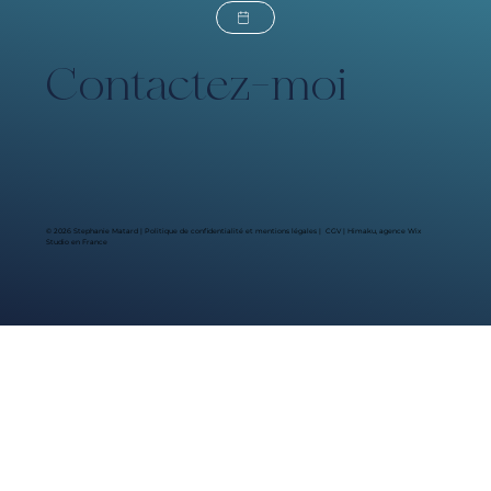
Contactez-moi
© 2026 Stephanie Matard |
Politique de confidentialité et mentions légales
|
CGV
|
Himaku, agence Wix
Studio en France