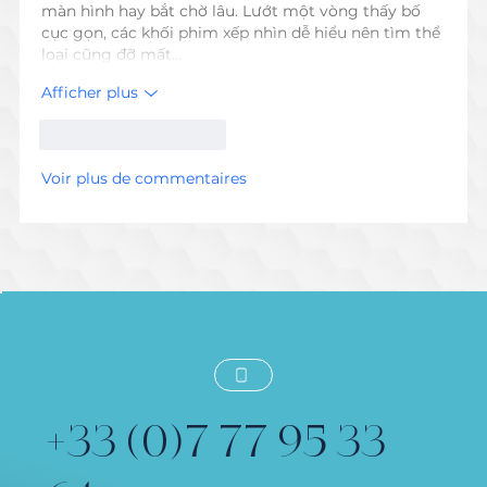
màn hình hay bắt chờ lâu. Lướt một vòng thấy bố 
cục gọn, các khối phim xếp nhìn dễ hiểu nên tìm thể 
loại cũng đỡ mất…
Afficher plus
J'aime
Répondre
Voir plus de commentaires
+33 (0)7 77 95 33